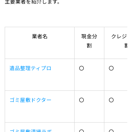
主要業者を紹介します。
業者名
現金分
クレジ
割
割
遺品整理ティプロ
〇
〇
ゴミ屋敷ドクター
〇
〇
ゴミ屋敷清掃ラボ
〇
〇